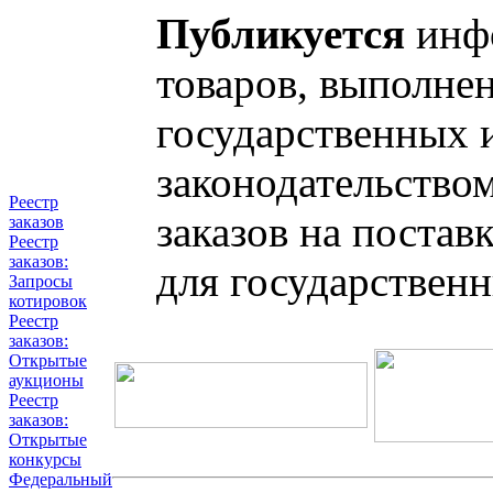
Публикуется
инфо
товаров, выполнен
государственных 
законодательство
Реестр
заказов на постав
заказов
Реестр
заказов:
для государствен
Запросы
котировок
Реестр
заказов:
Открытые
аукционы
Реестр
заказов:
Открытые
конкурсы
Федеральный