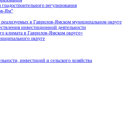
 градостроительного регулирования
ов-Ям"
еализуемых в Гаврилов-Ямском муниципальном округе
ествления инвестиционной деятельности
о климата в Гаврилов-Ямском округе»
ниципального округе
льности, инвестиций и сельского хозяйства