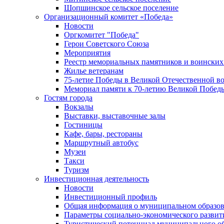
Шопшинское сельское поселение
Организационный комитет «Победа»
Новости
Оргкомитет "Победа"
Герои Советского Союза
Мероприятия
Реестр мемориальных памятников и воинских
Жилье ветеранам
75-летие Победы в Великой Отечественной в
Мемориал памяти к 70-летию Великой Побед
Гостям города
Вокзалы
Выставки, выставочные залы
Гостиницы
Кафе, бары, рестораны
Маршрутный автобус
Музеи
Такси
Туризм
Инвестиционная деятельность
Новости
Инвестиционный профиль
Общая информация о муниципальном образова
Параметры социально-экономического развит
Туристический потенциал муниципального о