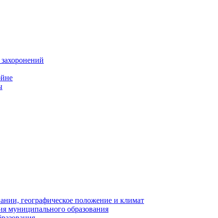
 захоронений
ойне
ы
нии, географическое положение и климат
ия муниципального образования
бразования