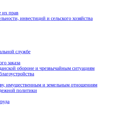
 их прав
льности, инвестиций и сельского хозяйства
альной службе
го заказа
данской обороне и чрезвычайным ситуациям
благоустройства
ству, имущественным и земельным отношениям
одежной политики
труда