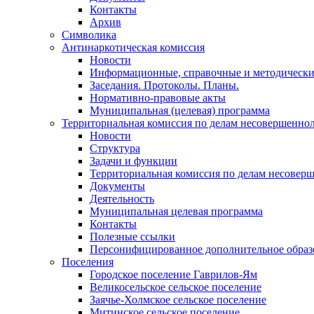
Контакты
Архив
Символика
Антинаркотическая комиссия
Новости
Информационные, справочные и методически
Заседания. Протоколы. Планы.
Нормативно-правовые акты
Муниципальная (целевая) программа
Территориальная комиссия по делам несовершеннол
Новости
Структура
Задачи и функции
Территориальная комиссия по делам несовер
Документы
Деятельность
Муниципальная целевая программа
Контакты
Полезные ссылки
Персонифицированное дополнительное образ
Поселения
Городское поселение Гаврилов-Ям
Великосельское сельское поселение
Заячье-Холмское сельское поселение
Митинское сельское поселение