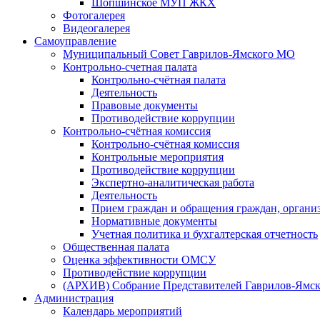
Шопшинское МУП ЖКХ
Фотогалерея
Видеогалерея
Самоуправление
Муниципальный Совет Гаврилов-Ямского МО
Контрольно-счетная палата
Контрольно-счётная палата
Деятельность
Правовые документы
Противодействие коррупции
Контрольно-счётная комиссия
Контрольно-счётная комиссия
Контрольные мероприятия
Противодействие коррупции
Экспертно-аналитическая работа
Деятельность
Прием граждан и обращения граждан, органи
Нормативные документы
Учетная политика и бухгалтерская отчетность
Общественная палата
Оценка эффективности ОМСУ
Противодействие коррупции
(АРХИВ) Собрание Представителей Гаврилов-Ямск
Администрация
Календарь мероприятий