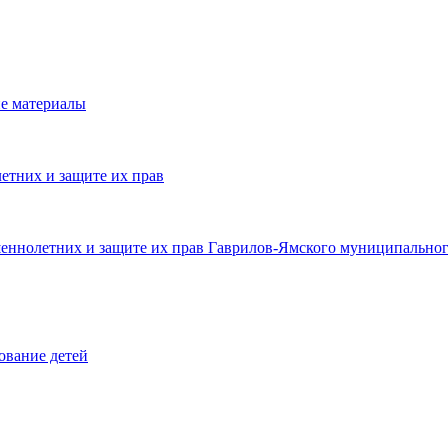
е материалы
етних и защите их прав
шеннолетних и защите их прав Гаврилов-Ямского муниципальног
ование детей