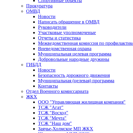
Спортивные объекты
Прокуратура
ОМВД
Новости
Написать обращение в ОМВД
Руководители
Участковые уполномоченые
Отчеты и статистика
Межведомственная комиссия по профилактик
Вневедомственная охрана
Муниципальная целевая программа
Добровольные народные дружины
ГИБДД
Новости
Безопасность дорожного движения
Муниципальная (целевая) программа
Контакты
Отдел Военного комиссариата
ЖКХ
ООО "Управляющая жилищная компания"
ТСЖ "Агат"
ТСЖ "Восход"
ТСЖ "Мечта"
ТСЖ "Наш дом"
Заячье-Холмское МП ЖКХ