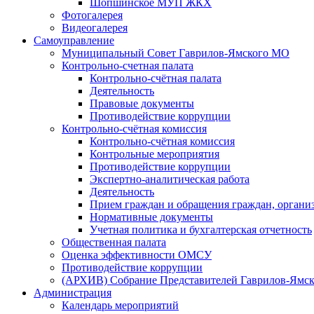
Шопшинское МУП ЖКХ
Фотогалерея
Видеогалерея
Самоуправление
Муниципальный Совет Гаврилов-Ямского МО
Контрольно-счетная палата
Контрольно-счётная палата
Деятельность
Правовые документы
Противодействие коррупции
Контрольно-счётная комиссия
Контрольно-счётная комиссия
Контрольные мероприятия
Противодействие коррупции
Экспертно-аналитическая работа
Деятельность
Прием граждан и обращения граждан, органи
Нормативные документы
Учетная политика и бухгалтерская отчетность
Общественная палата
Оценка эффективности ОМСУ
Противодействие коррупции
(АРХИВ) Собрание Представителей Гаврилов-Ямск
Администрация
Календарь мероприятий