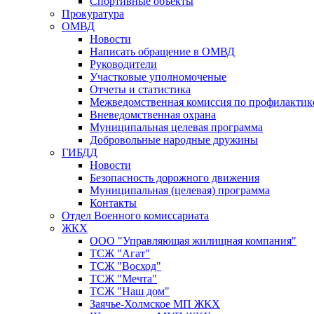
Спортивные объекты
Прокуратура
ОМВД
Новости
Написать обращение в ОМВД
Руководители
Участковые уполномоченые
Отчеты и статистика
Межведомственная комиссия по профилактик
Вневедомственная охрана
Муниципальная целевая программа
Добровольные народные дружины
ГИБДД
Новости
Безопасность дорожного движения
Муниципальная (целевая) программа
Контакты
Отдел Военного комиссариата
ЖКХ
ООО "Управляющая жилищная компания"
ТСЖ "Агат"
ТСЖ "Восход"
ТСЖ "Мечта"
ТСЖ "Наш дом"
Заячье-Холмское МП ЖКХ