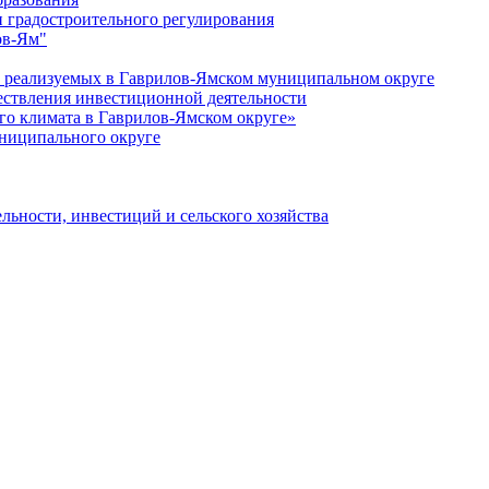
 градостроительного регулирования
ов-Ям"
еализуемых в Гаврилов-Ямском муниципальном округе
ествления инвестиционной деятельности
о климата в Гаврилов-Ямском округе»
ниципального округе
льности, инвестиций и сельского хозяйства