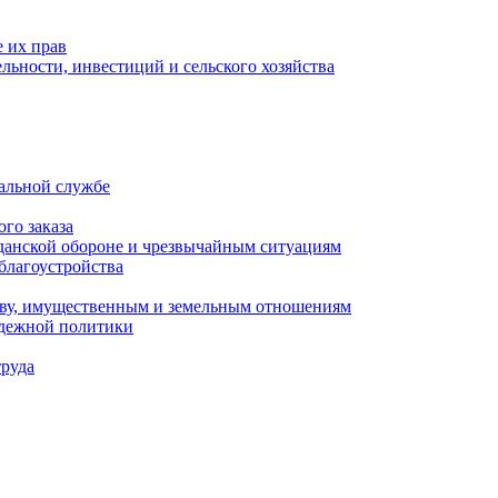
 их прав
льности, инвестиций и сельского хозяйства
альной службе
го заказа
данской обороне и чрезвычайным ситуациям
благоустройства
ству, имущественным и земельным отношениям
одежной политики
труда