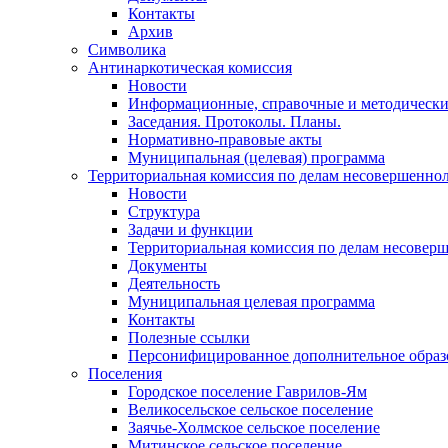
Контакты
Архив
Символика
Антинаркотическая комиссия
Новости
Информационные, справочные и методически
Заседания. Протоколы. Планы.
Нормативно-правовые акты
Муниципальная (целевая) программа
Территориальная комиссия по делам несовершеннол
Новости
Структура
Задачи и функции
Территориальная комиссия по делам несовер
Документы
Деятельность
Муниципальная целевая программа
Контакты
Полезные ссылки
Персонифицированное дополнительное образ
Поселения
Городское поселение Гаврилов-Ям
Великосельское сельское поселение
Заячье-Холмское сельское поселение
Митинское сельское поселение