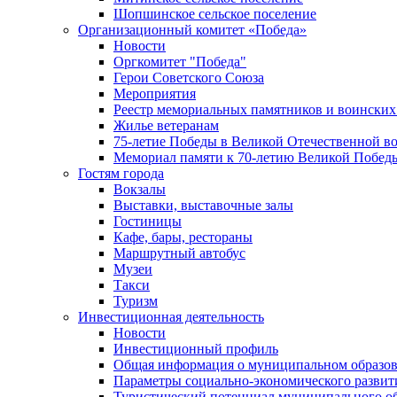
Шопшинское сельское поселение
Организационный комитет «Победа»
Новости
Оргкомитет "Победа"
Герои Советского Союза
Мероприятия
Реестр мемориальных памятников и воинских
Жилье ветеранам
75-летие Победы в Великой Отечественной в
Мемориал памяти к 70-летию Великой Побед
Гостям города
Вокзалы
Выставки, выставочные залы
Гостиницы
Кафе, бары, рестораны
Маршрутный автобус
Музеи
Такси
Туризм
Инвестиционная деятельность
Новости
Инвестиционный профиль
Общая информация о муниципальном образова
Параметры социально-экономического развит
Туристический потенциал муниципального о