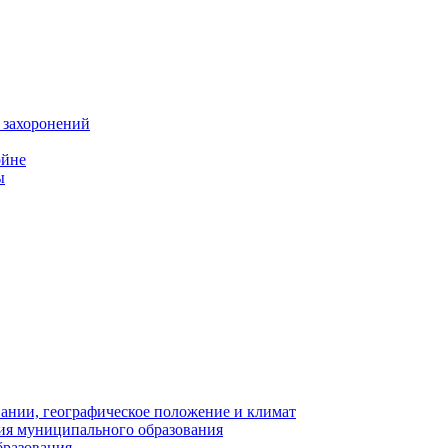
 захоронений
ойне
ы
нии, географическое положение и климат
ия муниципального образования
бразования