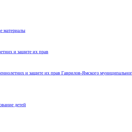
е материалы
етних и защите их прав
шеннолетних и защите их прав Гаврилов-Ямского муниципальног
ование детей