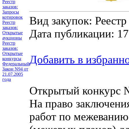
Реестр
заказов:
Запросы
Вид закупок: Реестр
котировок
Реестр
заказов:
Дата публикации: 17
Открытые
аукционы
Реестр
заказов:
Открытые
Добавить в избранн
конкурсы
Федеральный
Закон N94 от
21.07.2005
года
Открытый конкурс 
На право заключени
работ по межеванию