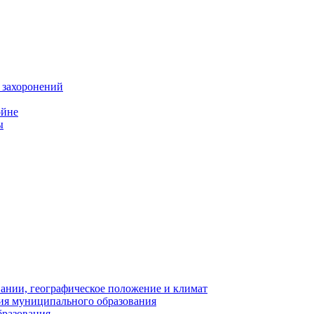
 захоронений
ойне
ы
нии, географическое положение и климат
ия муниципального образования
бразования