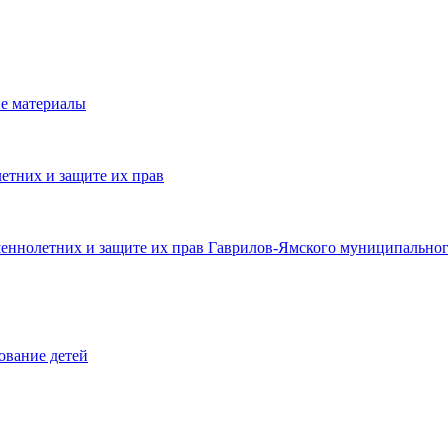
е материалы
етних и защите их прав
шеннолетних и защите их прав Гаврилов-Ямского муниципальног
ование детей