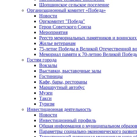
Шопшинское сельское поселение
Организационный комитет «Победа»
Новости
Оргкомитет "Победа"
Герои Советского Союза
Мероприятия
Реестр мемориальных памятников и воинских
Жилье ветеранам
75-летие Победы в Великой Отечественной в
Мемориал памяти к 70-летию Великой Побед
Гостям города
Вокзалы
Выставки, выставочные залы
Гостиницы
Кафе, бары, рестораны
Маршрутный автобус
Музеи
Такси
Туризм
Инвестиционная деятельность
Новости
Инвестиционный профиль
Общая информация о муниципальном образова
Параметры социально-экономического развит
Туристический потенциал муниципального о