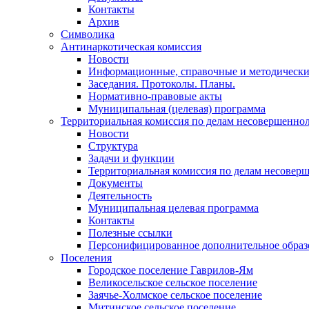
Контакты
Архив
Символика
Антинаркотическая комиссия
Новости
Информационные, справочные и методически
Заседания. Протоколы. Планы.
Нормативно-правовые акты
Муниципальная (целевая) программа
Территориальная комиссия по делам несовершеннол
Новости
Структура
Задачи и функции
Территориальная комиссия по делам несовер
Документы
Деятельность
Муниципальная целевая программа
Контакты
Полезные ссылки
Персонифицированное дополнительное образ
Поселения
Городское поселение Гаврилов-Ям
Великосельское сельское поселение
Заячье-Холмское сельское поселение
Митинское сельское поселение