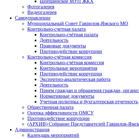
Шопшинское МУП ЖКХ
Фотогалерея
Видеогалерея
Самоуправление
Муниципальный Совет Гаврилов-Ямского МО
Контрольно-счетная палата
Контрольно-счётная палата
Деятельность
Правовые документы
Противодействие коррупции
Контрольно-счётная комиссия
Контрольно-счётная комиссия
Контрольные мероприятия
Противодействие коррупции
Экспертно-аналитическая работа
Деятельность
Прием граждан и обращения граждан, органи
Нормативные документы
Учетная политика и бухгалтерская отчетность
Общественная палата
Оценка эффективности ОМСУ
Противодействие коррупции
(АРХИВ) Собрание Представителей Гаврилов-Ямск
Администрация
Календарь мероприятий