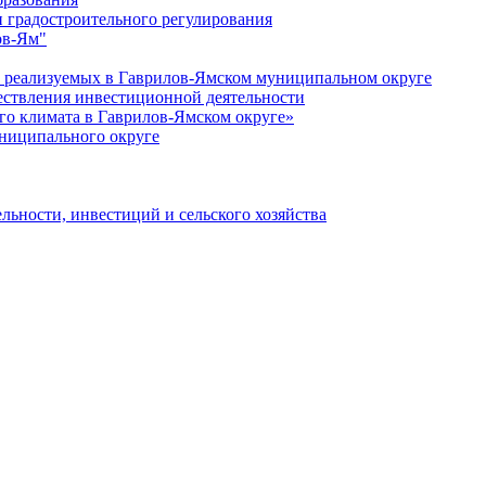
 градостроительного регулирования
ов-Ям"
еализуемых в Гаврилов-Ямском муниципальном округе
ествления инвестиционной деятельности
о климата в Гаврилов-Ямском округе»
ниципального округе
льности, инвестиций и сельского хозяйства