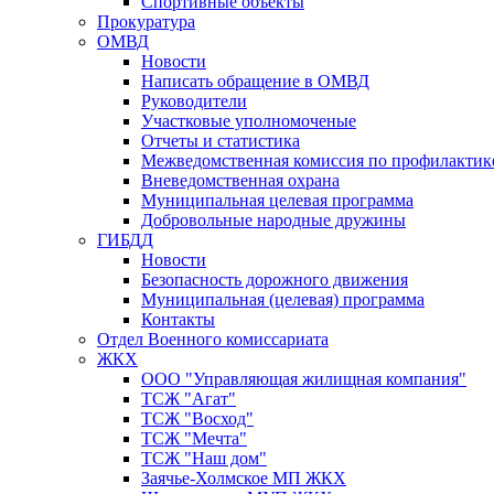
Спортивные объекты
Прокуратура
ОМВД
Новости
Написать обращение в ОМВД
Руководители
Участковые уполномоченые
Отчеты и статистика
Межведомственная комиссия по профилактик
Вневедомственная охрана
Муниципальная целевая программа
Добровольные народные дружины
ГИБДД
Новости
Безопасность дорожного движения
Муниципальная (целевая) программа
Контакты
Отдел Военного комиссариата
ЖКХ
ООО "Управляющая жилищная компания"
ТСЖ "Агат"
ТСЖ "Восход"
ТСЖ "Мечта"
ТСЖ "Наш дом"
Заячье-Холмское МП ЖКХ