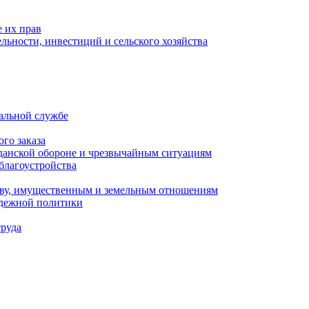
 их прав
льности, инвестиций и сельского хозяйства
альной службе
го заказа
данской обороне и чрезвычайным ситуациям
благоустройства
ству, имущественным и земельным отношениям
одежной политики
труда