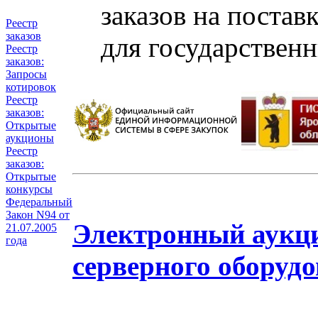
заказов на постав
Реестр
заказов
для государствен
Реестр
заказов:
Запросы
котировок
Реестр
заказов:
Открытые
аукционы
Реестр
заказов:
Открытые
конкурсы
Федеральный
Закон N94 от
Электронный аукци
21.07.2005
года
серверного оборудо