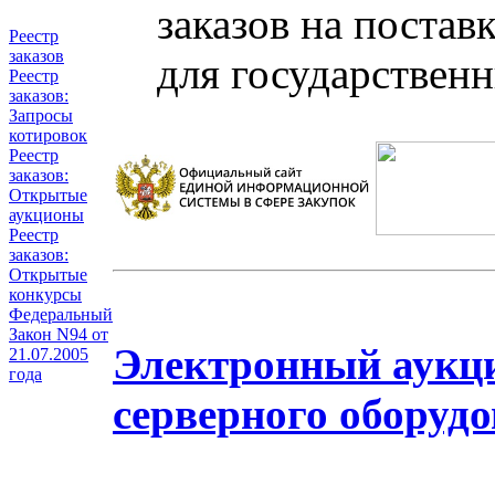
заказов на постав
Реестр
заказов
для государствен
Реестр
заказов:
Запросы
котировок
Реестр
заказов:
Открытые
аукционы
Реестр
заказов:
Открытые
конкурсы
Федеральный
Закон N94 от
Электронный аукци
21.07.2005
года
серверного оборудо