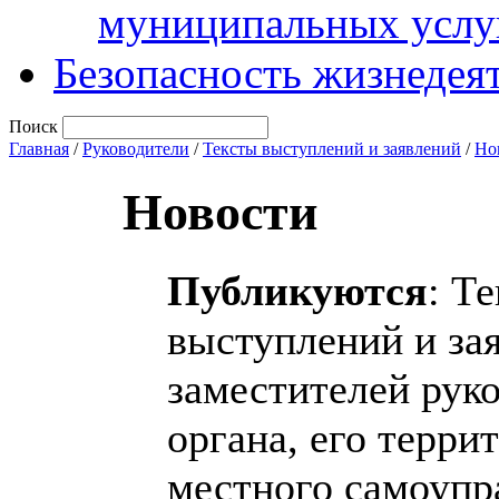
муниципальных услу
Безопасность жизнедея
Поиск
Главная
/
Руководители
/
Тексты выступлений и заявлений
/
Но
Новости
Публикуются
: Т
выступлений и за
заместителей рук
органа, его терри
местного самоупр