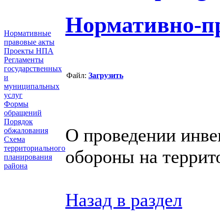
Нормативно-п
Нормативные
правовые акты
Проекты НПА
Регламенты
государственных
Файл:
Загрузить
и
муниципальных
услуг
Формы
обращений
Порядок
О проведении инве
обжалования
Схема
территориального
обороны на террит
планирования
района
Назад в раздел