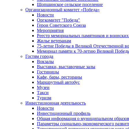
Шопшинское сельское поселение
Организационный комитет «Победа»
Новости
Оргкомитет "Победа"
Герои Советского Союза
Мероприятия
Реестр мемориальных памятников и воинских
Жилье ветеранам
75-летие Победы в Великой Отечественной в
Мемориал памяти к 70-летию Великой Побед
Гостям города
Вокзалы
Выставки, выставочные залы
Гостиницы
Кафе, бары, рестораны
Маршрутный автобус
Музеи
Такси
Туризм
Инвестиционная деятельность
Новости
Инвестиционный профиль
Общая информация о муниципальном образова
Параметры социально-экономического развит
Туристический потенциал муниципального о