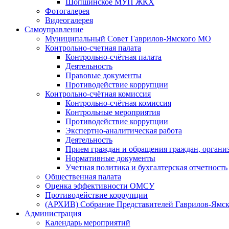
Шопшинское МУП ЖКХ
Фотогалерея
Видеогалерея
Самоуправление
Муниципальный Совет Гаврилов-Ямского МО
Контрольно-счетная палата
Контрольно-счётная палата
Деятельность
Правовые документы
Противодействие коррупции
Контрольно-счётная комиссия
Контрольно-счётная комиссия
Контрольные мероприятия
Противодействие коррупции
Экспертно-аналитическая работа
Деятельность
Прием граждан и обращения граждан, органи
Нормативные документы
Учетная политика и бухгалтерская отчетность
Общественная палата
Оценка эффективности ОМСУ
Противодействие коррупции
(АРХИВ) Собрание Представителей Гаврилов-Ямск
Администрация
Календарь мероприятий