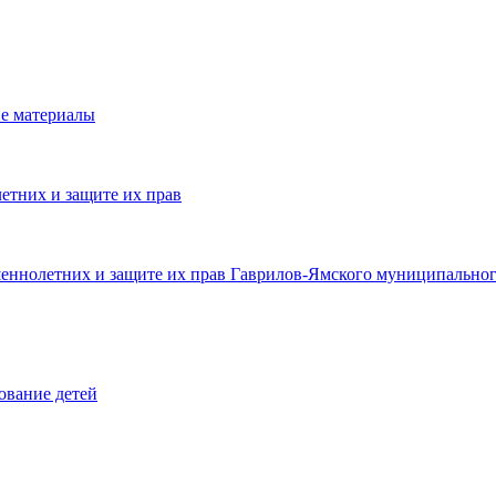
е материалы
етних и защите их прав
шеннолетних и защите их прав Гаврилов-Ямского муниципальног
ование детей