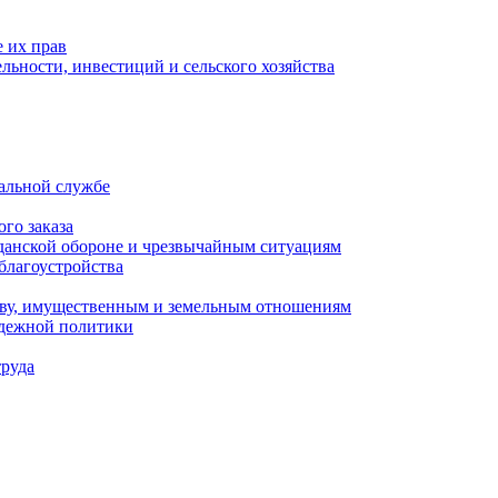
 их прав
льности, инвестиций и сельского хозяйства
альной службе
го заказа
данской обороне и чрезвычайным ситуациям
благоустройства
ству, имущественным и земельным отношениям
одежной политики
труда