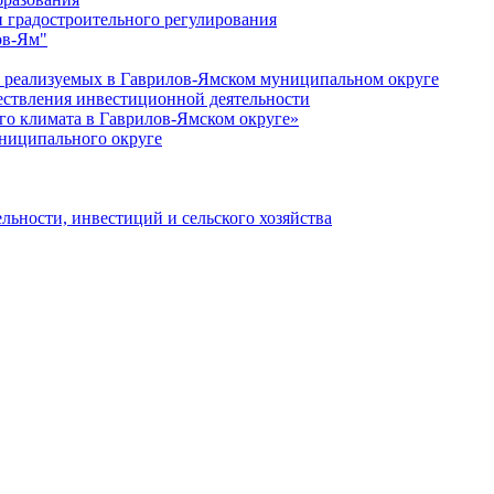
 градостроительного регулирования
ов-Ям"
еализуемых в Гаврилов-Ямском муниципальном округе
ествления инвестиционной деятельности
о климата в Гаврилов-Ямском округе»
ниципального округе
льности, инвестиций и сельского хозяйства