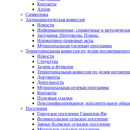
Контакты
Архив
Символика
Антинаркотическая комиссия
Новости
Информационные, справочные и методически
Заседания. Протоколы. Планы.
Нормативно-правовые акты
Муниципальная (целевая) программа
Территориальная комиссия по делам несовершеннол
Новости
Структура
Задачи и функции
Территориальная комиссия по делам несовер
Документы
Деятельность
Муниципальная целевая программа
Контакты
Полезные ссылки
Персонифицированное дополнительное образ
Поселения
Городское поселение Гаврилов-Ям
Великосельское сельское поселение
Заячье-Холмское сельское поселение
Митинское сельское поселение