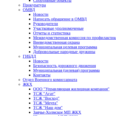
Спортивные объекты
Прокуратура
ОМВД
Новости
Написать обращение в ОМВД
Руководители
Участковые уполномоченые
Отчеты и статистика
Межведомственная комиссия по профилактик
Вневедомственная охрана
Муниципальная целевая программа
Добровольные народные дружины
ГИБДД
Новости
Безопасность дорожного движения
Муниципальная (целевая) программа
Контакты
Отдел Военного комиссариата
ЖКХ
ООО "Управляющая жилищная компания"
ТСЖ "Агат"
ТСЖ "Восход"
ТСЖ "Мечта"
ТСЖ "Наш дом"
Заячье-Холмское МП ЖКХ