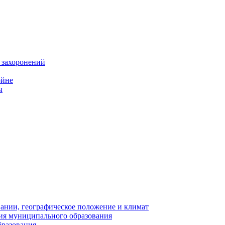
 захоронений
ойне
ы
нии, географическое положение и климат
ия муниципального образования
бразования