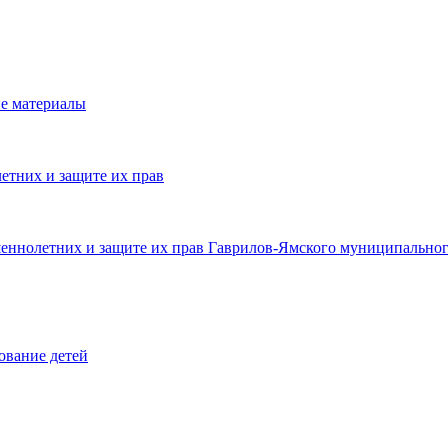
е материалы
етних и защите их прав
шеннолетних и защите их прав Гаврилов-Ямского муниципальног
ование детей