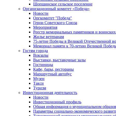
Шопшинское сельское поселение
Организационный комитет «Победа»
Новости
Оргкомитет "Победа"
Герои Советского Союза
Мероприятия
Реестр мемориальных памятников и воинских
Жилье ветеранам
75-летие Победы в Великой Отечественной в
Мемориал памяти к 70-летию Великой Побед
Гостям города
Вокзалы
Выставки, выставочные залы
Гостиницы
Кафе, бары, рестораны
Маршрутный автобус
Музеи
Такси
Туризм
Инвестиционная деятельность
Новости
Инвестиционный профиль
Общая информация о муниципальном образова
Параметры социально-экономического развит
Туристический потенциал муниципального о