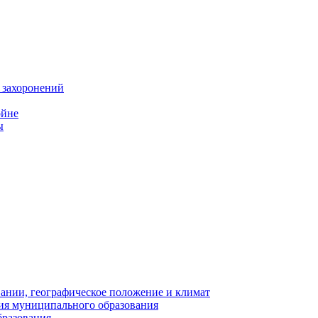
 захоронений
ойне
ы
нии, географическое положение и климат
ия муниципального образования
бразования