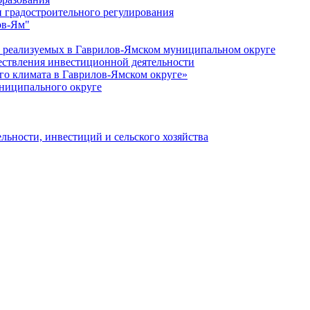
 градостроительного регулирования
ов-Ям"
еализуемых в Гаврилов-Ямском муниципальном округе
ествления инвестиционной деятельности
о климата в Гаврилов-Ямском округе»
ниципального округе
льности, инвестиций и сельского хозяйства