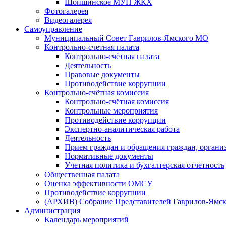
Шопшинское МУП ЖКХ
Фотогалерея
Видеогалерея
Самоуправление
Муниципальный Совет Гаврилов-Ямского МО
Контрольно-счетная палата
Контрольно-счётная палата
Деятельность
Правовые документы
Противодействие коррупции
Контрольно-счётная комиссия
Контрольно-счётная комиссия
Контрольные мероприятия
Противодействие коррупции
Экспертно-аналитическая работа
Деятельность
Прием граждан и обращения граждан, органи
Нормативные документы
Учетная политика и бухгалтерская отчетность
Общественная палата
Оценка эффективности ОМСУ
Противодействие коррупции
(АРХИВ) Собрание Представителей Гаврилов-Ямск
Администрация
Календарь мероприятий