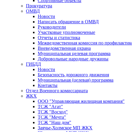
Спортивные объекты
Прокуратура
ОМВД
Новости
Написать обращение в ОМВД
Руководители
Участковые уполномоченые
Отчеты и статистика
Межведомственная комиссия по профилактик
Вневедомственная охрана
Муниципальная целевая программа
Добровольные народные дружины
ГИБДД
Новости
Безопасность дорожного движения
Муниципальная (целевая) программа
Контакты
Отдел Военного комиссариата
ЖКХ
ООО "Управляющая жилищная компания"
ТСЖ "Агат"
ТСЖ "Восход"
ТСЖ "Мечта"
ТСЖ "Наш дом"
Заячье-Холмское МП ЖКХ