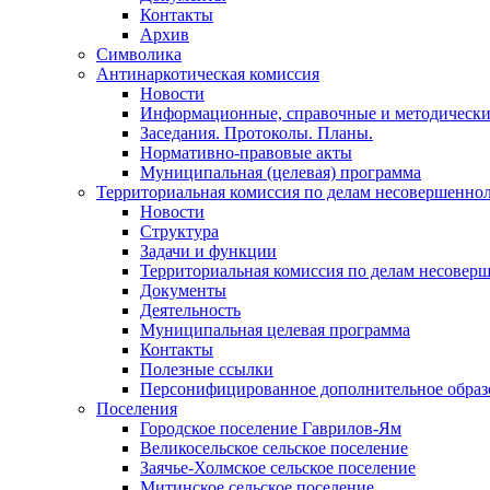
Контакты
Архив
Символика
Антинаркотическая комиссия
Новости
Информационные, справочные и методически
Заседания. Протоколы. Планы.
Нормативно-правовые акты
Муниципальная (целевая) программа
Территориальная комиссия по делам несовершеннол
Новости
Структура
Задачи и функции
Территориальная комиссия по делам несовер
Документы
Деятельность
Муниципальная целевая программа
Контакты
Полезные ссылки
Персонифицированное дополнительное образ
Поселения
Городское поселение Гаврилов-Ям
Великосельское сельское поселение
Заячье-Холмское сельское поселение
Митинское сельское поселение