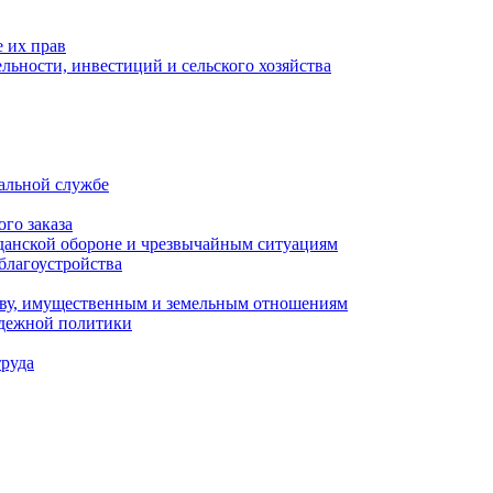
 их прав
льности, инвестиций и сельского хозяйства
альной службе
го заказа
данской обороне и чрезвычайным ситуациям
благоустройства
ству, имущественным и земельным отношениям
одежной политики
труда