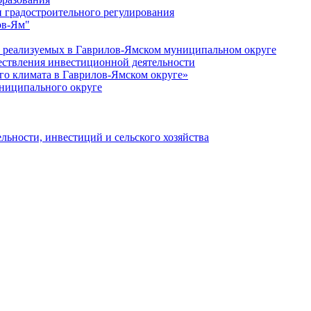
 градостроительного регулирования
ов-Ям"
еализуемых в Гаврилов-Ямском муниципальном округе
ествления инвестиционной деятельности
о климата в Гаврилов-Ямском округе»
ниципального округе
льности, инвестиций и сельского хозяйства