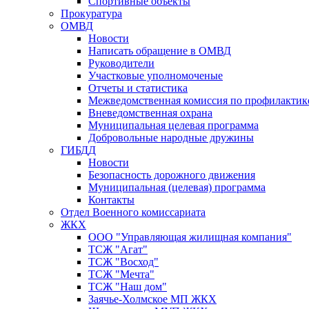
Спортивные объекты
Прокуратура
ОМВД
Новости
Написать обращение в ОМВД
Руководители
Участковые уполномоченые
Отчеты и статистика
Межведомственная комиссия по профилактик
Вневедомственная охрана
Муниципальная целевая программа
Добровольные народные дружины
ГИБДД
Новости
Безопасность дорожного движения
Муниципальная (целевая) программа
Контакты
Отдел Военного комиссариата
ЖКХ
ООО "Управляющая жилищная компания"
ТСЖ "Агат"
ТСЖ "Восход"
ТСЖ "Мечта"
ТСЖ "Наш дом"
Заячье-Холмское МП ЖКХ