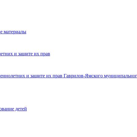
е материалы
етних и защите их прав
шеннолетних и защите их прав Гаврилов-Ямского муниципальног
ование детей