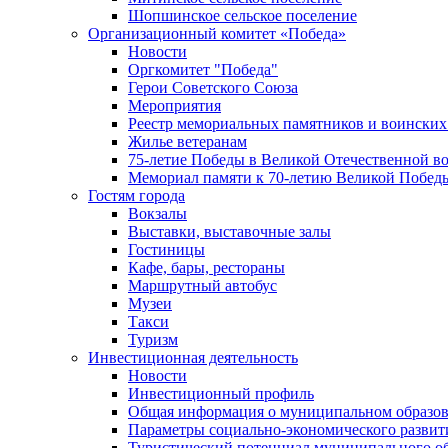
Шопшинское сельское поселение
Организационный комитет «Победа»
Новости
Оргкомитет "Победа"
Герои Советского Союза
Мероприятия
Реестр мемориальных памятников и воинских
Жилье ветеранам
75-летие Победы в Великой Отечественной в
Мемориал памяти к 70-летию Великой Побед
Гостям города
Вокзалы
Выставки, выставочные залы
Гостиницы
Кафе, бары, рестораны
Маршрутный автобус
Музеи
Такси
Туризм
Инвестиционная деятельность
Новости
Инвестиционный профиль
Общая информация о муниципальном образова
Параметры социально-экономического развит
Туристический потенциал муниципального о