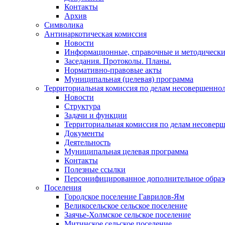
Контакты
Архив
Символика
Антинаркотическая комиссия
Новости
Информационные, справочные и методически
Заседания. Протоколы. Планы.
Нормативно-правовые акты
Муниципальная (целевая) программа
Территориальная комиссия по делам несовершеннол
Новости
Структура
Задачи и функции
Территориальная комиссия по делам несовер
Документы
Деятельность
Муниципальная целевая программа
Контакты
Полезные ссылки
Персонифицированное дополнительное образ
Поселения
Городское поселение Гаврилов-Ям
Великосельское сельское поселение
Заячье-Холмское сельское поселение
Митинское сельское поселение