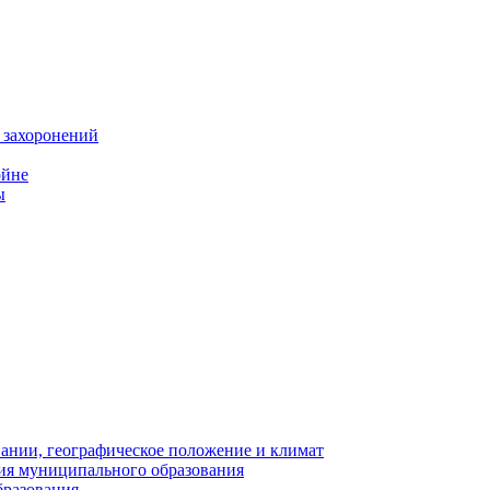
 захоронений
ойне
ы
нии, географическое положение и климат
ия муниципального образования
бразования