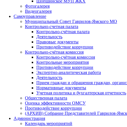
Шопшинское МУП ЖКХ
Фотогалерея
Видеогалерея
Самоуправление
Муниципальный Совет Гаврилов-Ямского МО
Контрольно-счетная палата
Контрольно-счётная палата
Деятельность
Правовые документы
Противодействие коррупции
Контрольно-счётная комиссия
Контрольно-счётная комиссия
Контрольные мероприятия
Противодействие коррупции
Экспертно-аналитическая работа
Деятельность
Прием граждан и обращения граждан, органи
Нормативные документы
Учетная политика и бухгалтерская отчетность
Общественная палата
Оценка эффективности ОМСУ
Противодействие коррупции
(АРХИВ) Собрание Представителей Гаврилов-Ямск
Администрация
Календарь мероприятий