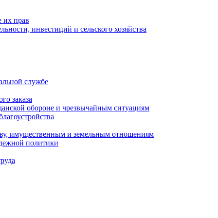
 их прав
льности, инвестиций и сельского хозяйства
альной службе
го заказа
данской обороне и чрезвычайным ситуациям
благоустройства
ству, имущественным и земельным отношениям
одежной политики
труда