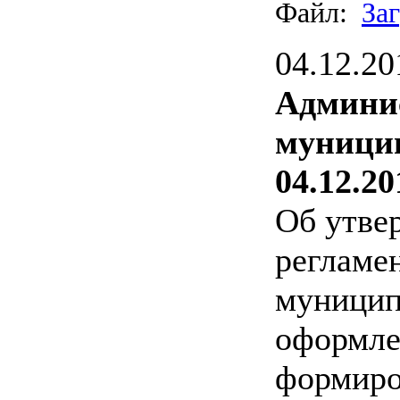
Файл:
За
04.12.20
Админи
муницип
04.12.20
Об утве
регламе
муницип
оформле
формиро