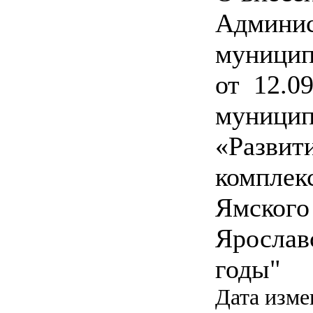
Админис
муницип
от 12.0
муницип
«Развит
комплек
Ямского
Ярослав
годы"
Дата изме