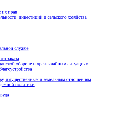
 их прав
льности, инвестиций и сельского хозяйства
альной службе
го заказа
данской обороне и чрезвычайным ситуациям
благоустройства
ству, имущественным и земельным отношениям
одежной политики
труда