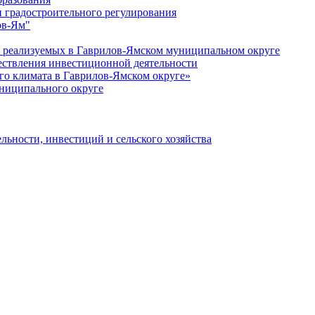
 градостроительного регулирования
ов-Ям"
еализуемых в Гаврилов-Ямском муниципальном округе
ествления инвестиционной деятельности
о климата в Гаврилов-Ямском округе»
ниципального округе
льности, инвестиций и сельского хозяйства