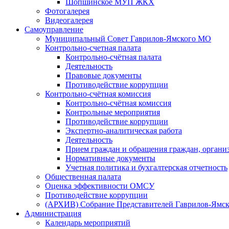
Шопшинское МУП ЖКХ
Фотогалерея
Видеогалерея
Самоуправление
Муниципальный Совет Гаврилов-Ямского МО
Контрольно-счетная палата
Контрольно-счётная палата
Деятельность
Правовые документы
Противодействие коррупции
Контрольно-счётная комиссия
Контрольно-счётная комиссия
Контрольные мероприятия
Противодействие коррупции
Экспертно-аналитическая работа
Деятельность
Прием граждан и обращения граждан, органи
Нормативные документы
Учетная политика и бухгалтерская отчетность
Общественная палата
Оценка эффективности ОМСУ
Противодействие коррупции
(АРХИВ) Собрание Представителей Гаврилов-Ямск
Администрация
Календарь мероприятий