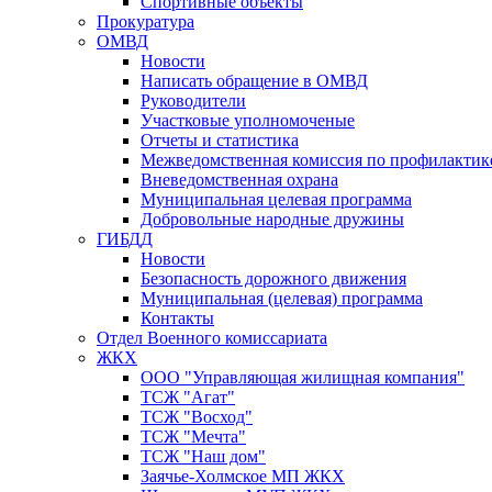
Спортивные объекты
Прокуратура
ОМВД
Новости
Написать обращение в ОМВД
Руководители
Участковые уполномоченые
Отчеты и статистика
Межведомственная комиссия по профилактик
Вневедомственная охрана
Муниципальная целевая программа
Добровольные народные дружины
ГИБДД
Новости
Безопасность дорожного движения
Муниципальная (целевая) программа
Контакты
Отдел Военного комиссариата
ЖКХ
ООО "Управляющая жилищная компания"
ТСЖ "Агат"
ТСЖ "Восход"
ТСЖ "Мечта"
ТСЖ "Наш дом"
Заячье-Холмское МП ЖКХ