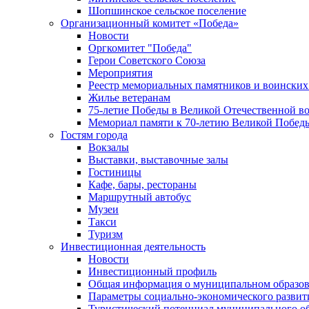
Шопшинское сельское поселение
Организационный комитет «Победа»
Новости
Оргкомитет "Победа"
Герои Советского Союза
Мероприятия
Реестр мемориальных памятников и воинских
Жилье ветеранам
75-летие Победы в Великой Отечественной в
Мемориал памяти к 70-летию Великой Побед
Гостям города
Вокзалы
Выставки, выставочные залы
Гостиницы
Кафе, бары, рестораны
Маршрутный автобус
Музеи
Такси
Туризм
Инвестиционная деятельность
Новости
Инвестиционный профиль
Общая информация о муниципальном образова
Параметры социально-экономического развит
Туристический потенциал муниципального о