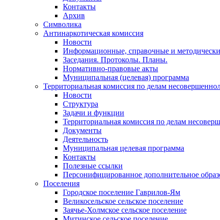
Контакты
Архив
Символика
Антинаркотическая комиссия
Новости
Информационные, справочные и методически
Заседания. Протоколы. Планы.
Нормативно-правовые акты
Муниципальная (целевая) программа
Территориальная комиссия по делам несовершеннол
Новости
Структура
Задачи и функции
Территориальная комиссия по делам несовер
Документы
Деятельность
Муниципальная целевая программа
Контакты
Полезные ссылки
Персонифицированное дополнительное образ
Поселения
Городское поселение Гаврилов-Ям
Великосельское сельское поселение
Заячье-Холмское сельское поселение
Митинское сельское поселение