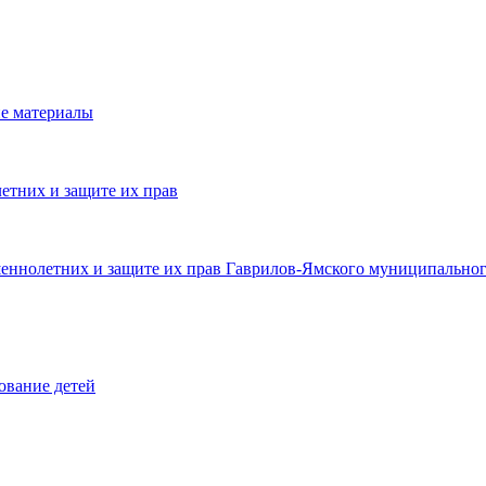
е материалы
етних и защите их прав
шеннолетних и защите их прав Гаврилов-Ямского муниципальног
ование детей