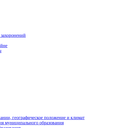
 захоронений
ойне
ы
нии, географическое положение и климат
ия муниципального образования
бразования