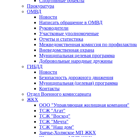
Спортивные объекты
Прокуратура
ОМВД
Новости
Написать обращение в ОМВД
Руководители
Участковые уполномоченые
Отчеты и статистика
Межведомственная комиссия по профилактик
Вневедомственная охрана
Муниципальная целевая программа
Добровольные народные дружины
ГИБДД
Новости
Безопасность дорожного движения
Муниципальная (целевая) программа
Контакты
Отдел Военного комиссариата
ЖКХ
ООО "Управляющая жилищная компания"
ТСЖ "Агат"
ТСЖ "Восход"
ТСЖ "Мечта"
ТСЖ "Наш дом"
Заячье-Холмское МП ЖКХ