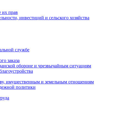
 их прав
льности, инвестиций и сельского хозяйства
альной службе
го заказа
данской обороне и чрезвычайным ситуациям
благоустройства
ству, имущественным и земельным отношениям
одежной политики
труда