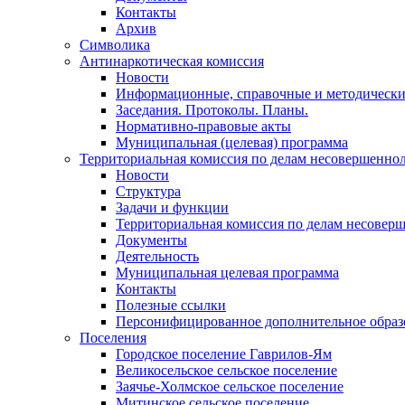
Контакты
Архив
Символика
Антинаркотическая комиссия
Новости
Информационные, справочные и методически
Заседания. Протоколы. Планы.
Нормативно-правовые акты
Муниципальная (целевая) программа
Территориальная комиссия по делам несовершеннол
Новости
Структура
Задачи и функции
Территориальная комиссия по делам несовер
Документы
Деятельность
Муниципальная целевая программа
Контакты
Полезные ссылки
Персонифицированное дополнительное образ
Поселения
Городское поселение Гаврилов-Ям
Великосельское сельское поселение
Заячье-Холмское сельское поселение
Митинское сельское поселение