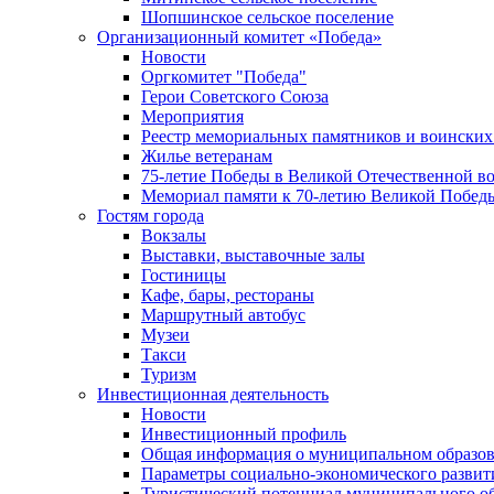
Шопшинское сельское поселение
Организационный комитет «Победа»
Новости
Оргкомитет "Победа"
Герои Советского Союза
Мероприятия
Реестр мемориальных памятников и воинских
Жилье ветеранам
75-летие Победы в Великой Отечественной в
Мемориал памяти к 70-летию Великой Побед
Гостям города
Вокзалы
Выставки, выставочные залы
Гостиницы
Кафе, бары, рестораны
Маршрутный автобус
Музеи
Такси
Туризм
Инвестиционная деятельность
Новости
Инвестиционный профиль
Общая информация о муниципальном образова
Параметры социально-экономического развит
Туристический потенциал муниципального о