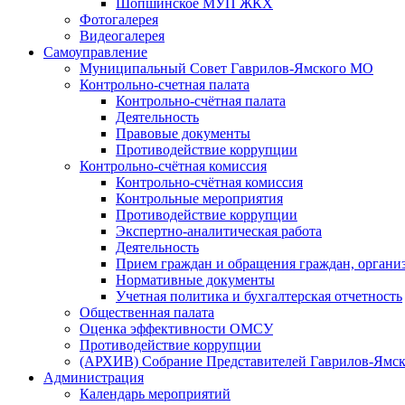
Шопшинское МУП ЖКХ
Фотогалерея
Видеогалерея
Самоуправление
Муниципальный Совет Гаврилов-Ямского МО
Контрольно-счетная палата
Контрольно-счётная палата
Деятельность
Правовые документы
Противодействие коррупции
Контрольно-счётная комиссия
Контрольно-счётная комиссия
Контрольные мероприятия
Противодействие коррупции
Экспертно-аналитическая работа
Деятельность
Прием граждан и обращения граждан, органи
Нормативные документы
Учетная политика и бухгалтерская отчетность
Общественная палата
Оценка эффективности ОМСУ
Противодействие коррупции
(АРХИВ) Собрание Представителей Гаврилов-Ямск
Администрация
Календарь мероприятий