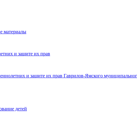
е материалы
етних и защите их прав
шеннолетних и защите их прав Гаврилов-Ямского муниципальног
ование детей