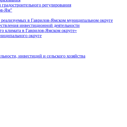
 градостроительного регулирования
ов-Ям"
еализуемых в Гаврилов-Ямском муниципальном округе
ествления инвестиционной деятельности
о климата в Гаврилов-Ямском округе»
ниципального округе
льности, инвестиций и сельского хозяйства