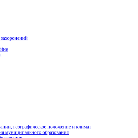
 захоронений
ойне
ы
нии, географическое положение и климат
ия муниципального образования
бразования