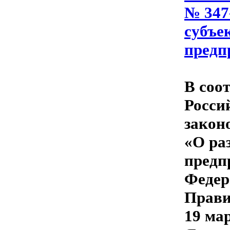
№ 347
субъе
предп
В соо
Росси
закон
«О ра
предп
Федер
Прави
19 мар