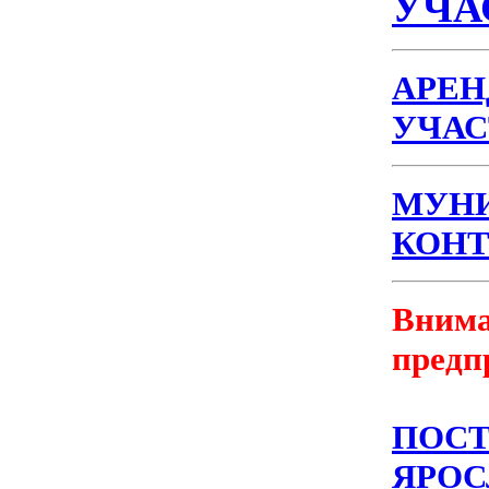
УЧА
АРЕН
УЧАС
МУН
КОНТ
Внима
предп
ПОСТ
ЯРОС