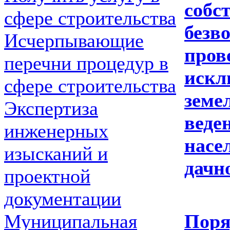
соб
сфере строительства
безв
Исчерпывающие
про
перечни процедур в
иск
сфере строительства
зем
Экспертиза
вед
инженерных
насе
изысканий и
дачн
проектной
документации
По
Муниципальная