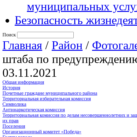
муниципальных услу
Безопасность жизнедея
Поиск
Главная
/
Район
/
Фотогал
штаба по предупреждени
03.11.2021
Общая информация
История
Почетные граждане муниципального района
Территориальная избирательная комиссия
Символика
Антинаркотическая комиссия
Территориальная комиссия по делам несовершеннолетних и за
их прав
Поселения
Организационный комитет «Победа»