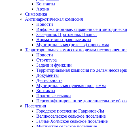
Контакты
Архив
Символика
Антинаркотическая комиссия
Новости
Информационные, справочные и методически
Заседания. Протоколы. Планы.
Нормативно-правовые акты
Муниципальная (целевая) программа
Территориальная комиссия по делам несовершеннол
Новости
Структура
Задачи и функции
Территориальная комиссия по делам несовер
Документы
Деятельность
Муниципальная целевая программа
Контакты
Полезные ссылки
Персонифицированное дополнительное образ
Поселения
Городское поселение Гаврилов-Ям
Великосельское сельское поселение
Заячье-Холмское сельское поселение
Митинское сельское поселение