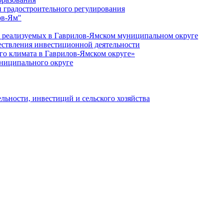
 градостроительного регулирования
ов-Ям"
еализуемых в Гаврилов-Ямском муниципальном округе
ествления инвестиционной деятельности
о климата в Гаврилов-Ямском округе»
ниципального округе
льности, инвестиций и сельского хозяйства