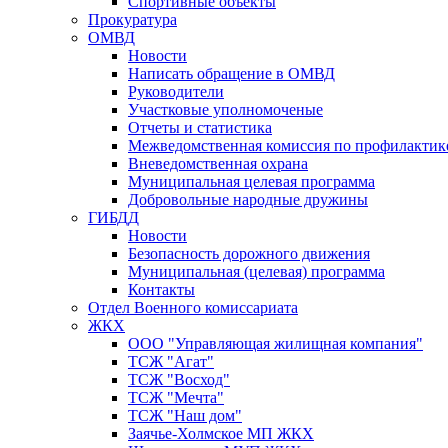
Спортивные объекты
Прокуратура
ОМВД
Новости
Написать обращение в ОМВД
Руководители
Участковые уполномоченые
Отчеты и статистика
Межведомственная комиссия по профилактик
Вневедомственная охрана
Муниципальная целевая программа
Добровольные народные дружины
ГИБДД
Новости
Безопасность дорожного движения
Муниципальная (целевая) программа
Контакты
Отдел Военного комиссариата
ЖКХ
ООО "Управляющая жилищная компания"
ТСЖ "Агат"
ТСЖ "Восход"
ТСЖ "Мечта"
ТСЖ "Наш дом"
Заячье-Холмское МП ЖКХ