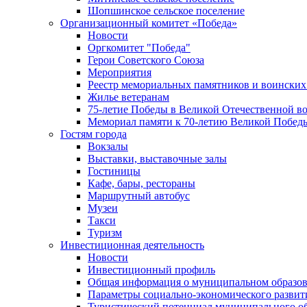
Шопшинское сельское поселение
Организационный комитет «Победа»
Новости
Оргкомитет "Победа"
Герои Советского Союза
Мероприятия
Реестр мемориальных памятников и воинских
Жилье ветеранам
75-летие Победы в Великой Отечественной в
Мемориал памяти к 70-летию Великой Побед
Гостям города
Вокзалы
Выставки, выставочные залы
Гостиницы
Кафе, бары, рестораны
Маршрутный автобус
Музеи
Такси
Туризм
Инвестиционная деятельность
Новости
Инвестиционный профиль
Общая информация о муниципальном образова
Параметры социально-экономического развит
Туристический потенциал муниципального о