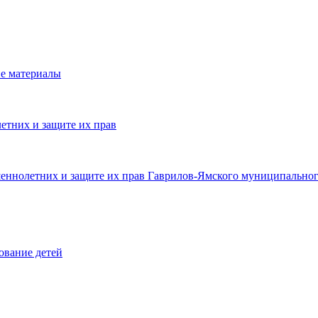
е материалы
етних и защите их прав
шеннолетних и защите их прав Гаврилов-Ямского муниципальног
ование детей