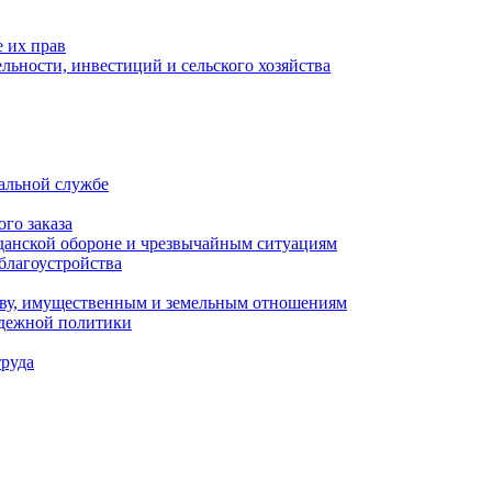
 их прав
льности, инвестиций и сельского хозяйства
альной службе
го заказа
данской обороне и чрезвычайным ситуациям
благоустройства
ству, имущественным и земельным отношениям
одежной политики
труда