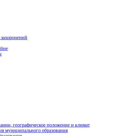
 захоронений
ойне
ы
нии, географическое положение и климат
ия муниципального образования
бразования