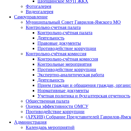
Шопшинское МУП ЖКХ
Фотогалерея
Видеогалерея
Самоуправление
Муниципальный Совет Гаврилов-Ямского МО
Контрольно-счетная палата
Контрольно-счётная палата
Деятельность
Правовые документы
Противодействие коррупции
Контрольно-счётная комиссия
Контрольно-счётная комиссия
Контрольные мероприятия
Противодействие коррупции
Экспертно-аналитическая работа
Деятельность
Прием граждан и обращения граждан, органи
Нормативные документы
Учетная политика и бухгалтерская отчетность
Общественная палата
Оценка эффективности ОМСУ
Противодействие коррупции
(АРХИВ) Собрание Представителей Гаврилов-Ямск
Администрация
Календарь мероприятий