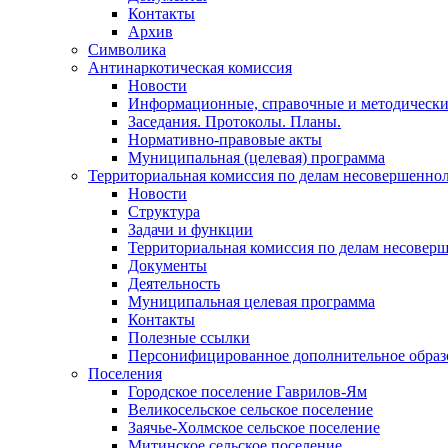
Контакты
Архив
Символика
Антинаркотическая комиссия
Новости
Информационные, справочные и методически
Заседания. Протоколы. Планы.
Нормативно-правовые акты
Муниципальная (целевая) программа
Территориальная комиссия по делам несовершеннол
Новости
Структура
Задачи и функции
Территориальная комиссия по делам несовер
Документы
Деятельность
Муниципальная целевая программа
Контакты
Полезные ссылки
Персонифицированное дополнительное образ
Поселения
Городское поселение Гаврилов-Ям
Великосельское сельское поселение
Заячье-Холмское сельское поселение
Митинское сельское поселение