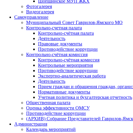
Шопшинское МУП ЖКХ
Фотогалерея
Видеогалерея
Самоуправление
Муниципальный Совет Гаврилов-Ямского МО
Контрольно-счетная палата
Контрольно-счётная палата
Деятельность
Правовые документы
Противодействие коррупции
Контрольно-счётная комиссия
Контрольно-счётная комиссия
Контрольные мероприятия
Противодействие коррупции
Экспертно-аналитическая работа
Деятельность
Прием граждан и обращения граждан, органи
Нормативные документы
Учетная политика и бухгалтерская отчетность
Общественная палата
Оценка эффективности ОМСУ
Противодействие коррупции
(АРХИВ) Собрание Представителей Гаврилов-Ямск
Администрация
Календарь мероприятий