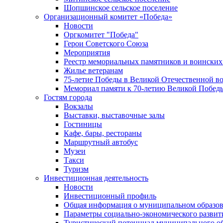
Шопшинское сельское поселение
Организационный комитет «Победа»
Новости
Оргкомитет "Победа"
Герои Советского Союза
Мероприятия
Реестр мемориальных памятников и воинских
Жилье ветеранам
75-летие Победы в Великой Отечественной в
Мемориал памяти к 70-летию Великой Побед
Гостям города
Вокзалы
Выставки, выставочные залы
Гостиницы
Кафе, бары, рестораны
Маршрутный автобус
Музеи
Такси
Туризм
Инвестиционная деятельность
Новости
Инвестиционный профиль
Общая информация о муниципальном образова
Параметры социально-экономического развит
Туристический потенциал муниципального о