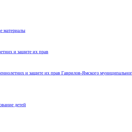
е материалы
етних и защите их прав
шеннолетних и защите их прав Гаврилов-Ямского муниципальног
ование детей