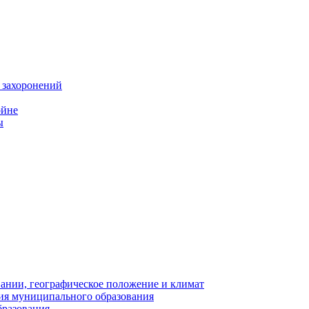
 захоронений
ойне
ы
нии, географическое положение и климат
ия муниципального образования
бразования