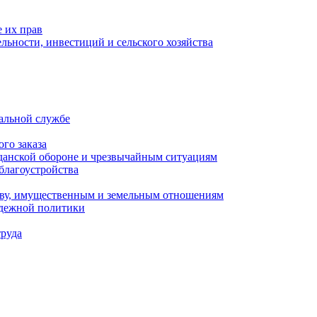
 их прав
льности, инвестиций и сельского хозяйства
альной службе
го заказа
данской обороне и чрезвычайным ситуациям
благоустройства
ству, имущественным и земельным отношениям
одежной политики
труда