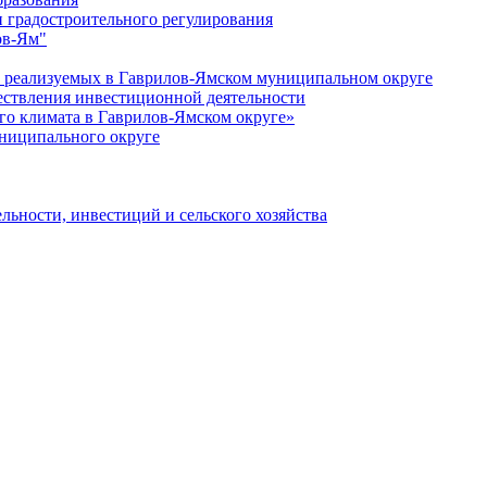
 градостроительного регулирования
ов-Ям"
еализуемых в Гаврилов-Ямском муниципальном округе
ествления инвестиционной деятельности
о климата в Гаврилов-Ямском округе»
ниципального округе
льности, инвестиций и сельского хозяйства