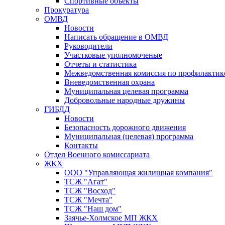
Спортивные объекты
Прокуратура
ОМВД
Новости
Написать обращение в ОМВД
Руководители
Участковые уполномоченые
Отчеты и статистика
Межведомственная комиссия по профилактик
Вневедомственная охрана
Муниципальная целевая программа
Добровольные народные дружины
ГИБДД
Новости
Безопасность дорожного движения
Муниципальная (целевая) программа
Контакты
Отдел Военного комиссариата
ЖКХ
ООО "Управляющая жилищная компания"
ТСЖ "Агат"
ТСЖ "Восход"
ТСЖ "Мечта"
ТСЖ "Наш дом"
Заячье-Холмское МП ЖКХ