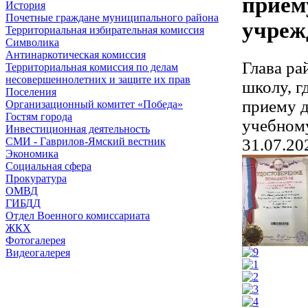
приему
История
Почетные граждане муниципального района
учреж
Территориальная избирательная комиссия
Символика
Антинаркотическая комиссия
Глава ра
Территориальная комиссия по делам
несовершеннолетних и защите их прав
школу, г
Поселения
приему д
Организационный комитет «Победа»
Гостям города
учебному
Инвестиционная деятельность
31.07.20
СМИ - Гаврилов-Ямский вестник
Экономика
Социальная сфера
Прокуратура
ОМВД
ГИБДД
Отдел Военного комиссариата
ЖКХ
Фотогалерея
Видеогалерея