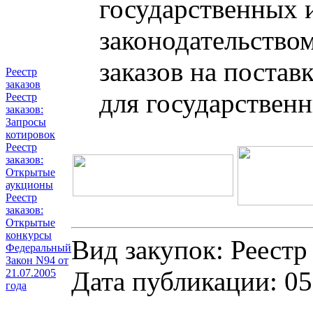
государственных 
законодательство
заказов на постав
Реестр
заказов
для государствен
Реестр
заказов:
Запросы
котировок
Реестр
заказов:
Открытые
аукционы
Реестр
заказов:
Открытые
конкурсы
Вид закупок: Реестр
Федеральный
Закон N94 от
Дата публикации: 05
21.07.2005
года