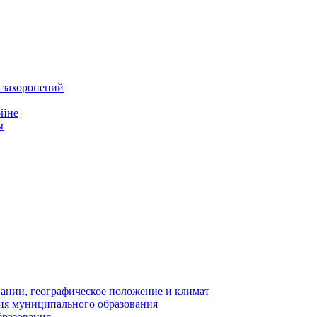
 захоронений
ойне
ы
нии, географическое положение и климат
ия муниципального образования
бразования