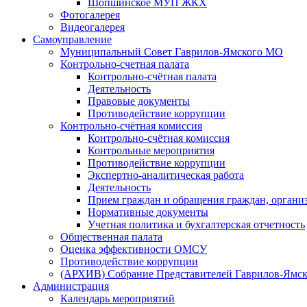
Шопшинское МУП ЖКХ
Фотогалерея
Видеогалерея
Самоуправление
Муниципальный Совет Гаврилов-Ямского МО
Контрольно-счетная палата
Контрольно-счётная палата
Деятельность
Правовые документы
Противодействие коррупции
Контрольно-счётная комиссия
Контрольно-счётная комиссия
Контрольные мероприятия
Противодействие коррупции
Экспертно-аналитическая работа
Деятельность
Прием граждан и обращения граждан, органи
Нормативные документы
Учетная политика и бухгалтерская отчетность
Общественная палата
Оценка эффективности ОМСУ
Противодействие коррупции
(АРХИВ) Собрание Представителей Гаврилов-Ямск
Администрация
Календарь мероприятий