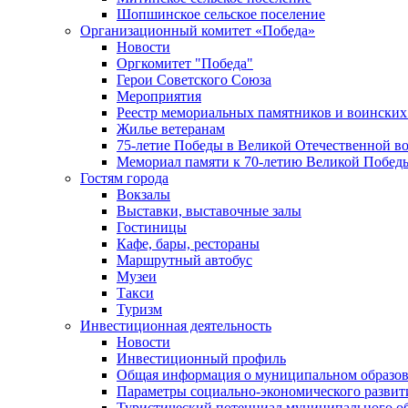
Шопшинское сельское поселение
Организационный комитет «Победа»
Новости
Оргкомитет "Победа"
Герои Советского Союза
Мероприятия
Реестр мемориальных памятников и воинских
Жилье ветеранам
75-летие Победы в Великой Отечественной в
Мемориал памяти к 70-летию Великой Побед
Гостям города
Вокзалы
Выставки, выставочные залы
Гостиницы
Кафе, бары, рестораны
Маршрутный автобус
Музеи
Такси
Туризм
Инвестиционная деятельность
Новости
Инвестиционный профиль
Общая информация о муниципальном образова
Параметры социально-экономического развит
Туристический потенциал муниципального о