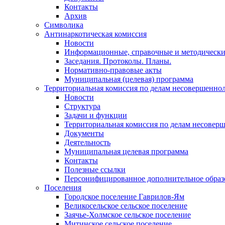
Контакты
Архив
Символика
Антинаркотическая комиссия
Новости
Информационные, справочные и методически
Заседания. Протоколы. Планы.
Нормативно-правовые акты
Муниципальная (целевая) программа
Территориальная комиссия по делам несовершеннол
Новости
Структура
Задачи и функции
Территориальная комиссия по делам несовер
Документы
Деятельность
Муниципальная целевая программа
Контакты
Полезные ссылки
Персонифицированное дополнительное образ
Поселения
Городское поселение Гаврилов-Ям
Великосельское сельское поселение
Заячье-Холмское сельское поселение
Митинское сельское поселение