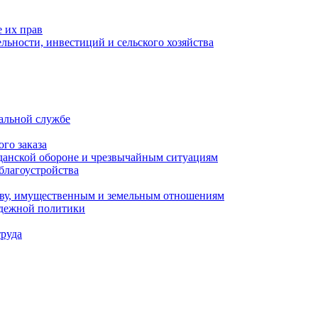
 их прав
льности, инвестиций и сельского хозяйства
альной службе
го заказа
данской обороне и чрезвычайным ситуациям
благоустройства
ству, имущественным и земельным отношениям
одежной политики
труда