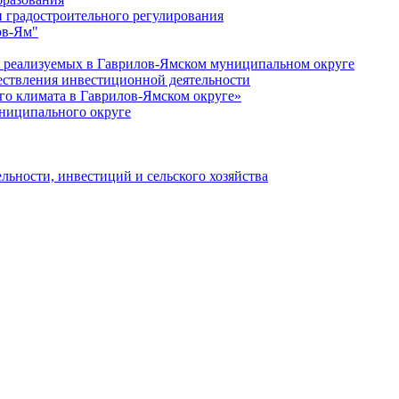
 градостроительного регулирования
ов-Ям"
еализуемых в Гаврилов-Ямском муниципальном округе
ествления инвестиционной деятельности
о климата в Гаврилов-Ямском округе»
ниципального округе
льности, инвестиций и сельского хозяйства