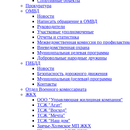
Спортивные объекты
Прокуратура
ОМВД
Новости
Написать обращение в ОМВД
Руководители
Участковые уполномоченые
Отчеты и статистика
Межведомственная комиссия по профилактик
Вневедомственная охрана
Муниципальная целевая программа
Добровольные народные дружины
ГИБДД
Новости
Безопасность дорожного движения
Муниципальная (целевая) программа
Контакты
Отдел Военного комиссариата
ЖКХ
ООО "Управляющая жилищная компания"
ТСЖ "Агат"
ТСЖ "Восход"
ТСЖ "Мечта"
ТСЖ "Наш дом"
Заячье-Холмское МП ЖКХ