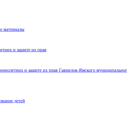
е материалы
етних и защите их прав
шеннолетних и защите их прав Гаврилов-Ямского муниципальног
ование детей