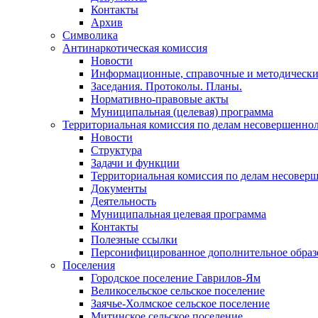
Контакты
Архив
Символика
Антинаркотическая комиссия
Новости
Информационные, справочные и методически
Заседания. Протоколы. Планы.
Нормативно-правовые акты
Муниципальная (целевая) программа
Территориальная комиссия по делам несовершеннол
Новости
Структура
Задачи и функции
Территориальная комиссия по делам несовер
Документы
Деятельность
Муниципальная целевая программа
Контакты
Полезные ссылки
Персонифицированное дополнительное образ
Поселения
Городское поселение Гаврилов-Ям
Великосельское сельское поселение
Заячье-Холмское сельское поселение
Митинское сельское поселение