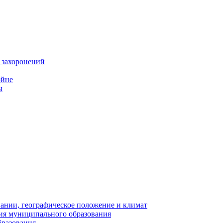
 захоронений
ойне
ы
нии, географическое положение и климат
ия муниципального образования
бразования