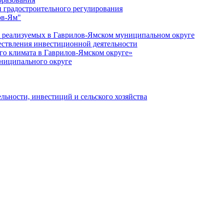
 градостроительного регулирования
ов-Ям"
еализуемых в Гаврилов-Ямском муниципальном округе
ествления инвестиционной деятельности
о климата в Гаврилов-Ямском округе»
ниципального округе
льности, инвестиций и сельского хозяйства