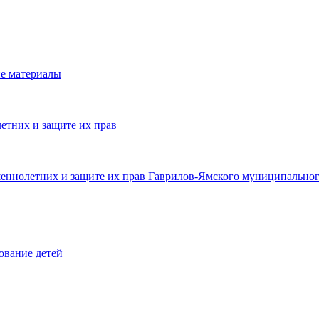
е материалы
етних и защите их прав
шеннолетних и защите их прав Гаврилов-Ямского муниципальног
ование детей