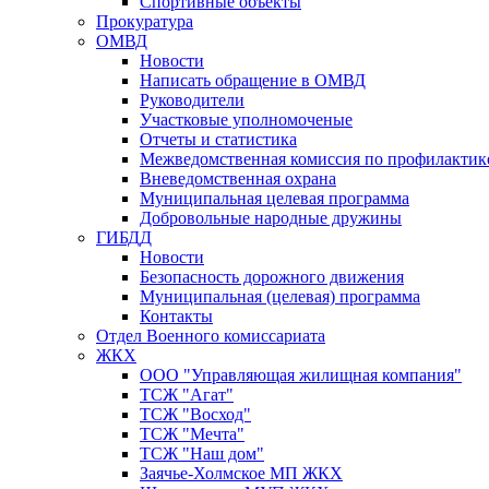
Спортивные объекты
Прокуратура
ОМВД
Новости
Написать обращение в ОМВД
Руководители
Участковые уполномоченые
Отчеты и статистика
Межведомственная комиссия по профилактик
Вневедомственная охрана
Муниципальная целевая программа
Добровольные народные дружины
ГИБДД
Новости
Безопасность дорожного движения
Муниципальная (целевая) программа
Контакты
Отдел Военного комиссариата
ЖКХ
ООО "Управляющая жилищная компания"
ТСЖ "Агат"
ТСЖ "Восход"
ТСЖ "Мечта"
ТСЖ "Наш дом"
Заячье-Холмское МП ЖКХ