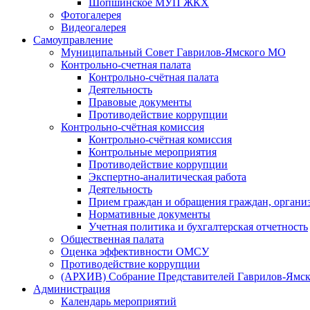
Шопшинское МУП ЖКХ
Фотогалерея
Видеогалерея
Самоуправление
Муниципальный Совет Гаврилов-Ямского МО
Контрольно-счетная палата
Контрольно-счётная палата
Деятельность
Правовые документы
Противодействие коррупции
Контрольно-счётная комиссия
Контрольно-счётная комиссия
Контрольные мероприятия
Противодействие коррупции
Экспертно-аналитическая работа
Деятельность
Прием граждан и обращения граждан, органи
Нормативные документы
Учетная политика и бухгалтерская отчетность
Общественная палата
Оценка эффективности ОМСУ
Противодействие коррупции
(АРХИВ) Собрание Представителей Гаврилов-Ямск
Администрация
Календарь мероприятий