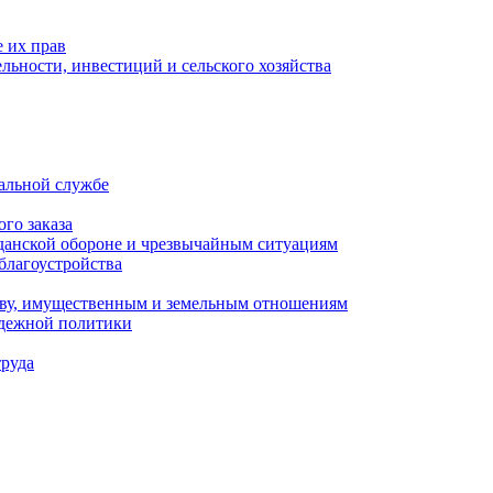
 их прав
льности, инвестиций и сельского хозяйства
альной службе
го заказа
данской обороне и чрезвычайным ситуациям
благоустройства
ству, имущественным и земельным отношениям
одежной политики
труда