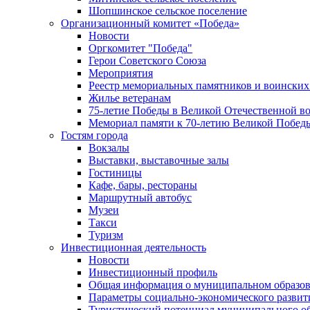
Шопшинское сельское поселение
Организационный комитет «Победа»
Новости
Оргкомитет "Победа"
Герои Советского Союза
Мероприятия
Реестр мемориальных памятников и воинских
Жилье ветеранам
75-летие Победы в Великой Отечественной в
Мемориал памяти к 70-летию Великой Побед
Гостям города
Вокзалы
Выставки, выставочные залы
Гостиницы
Кафе, бары, рестораны
Маршрутный автобус
Музеи
Такси
Туризм
Инвестиционная деятельность
Новости
Инвестиционный профиль
Общая информация о муниципальном образова
Параметры социально-экономического развит
Туристический потенциал муниципального о