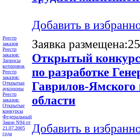
Добавить в избранн
Реестр
Заявка размещена:25
заказов
Реестр
Открытый конкурс 
заказов:
Запросы
котировок
по разработке Ген
Реестр
заказов:
Гаврилов-Ямского 
Открытые
аукционы
Реестр
области
заказов:
Открытые
конкурсы
Федеральный
Закон N94 от
Добавить в избранн
21.07.2005
года