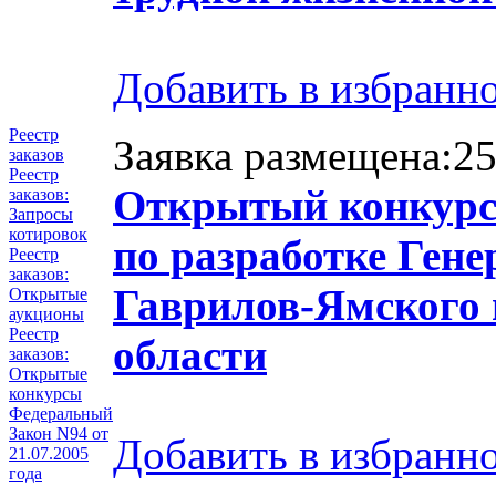
Добавить в избранн
Реестр
Заявка размещена:25
заказов
Реестр
Открытый конкурс 
заказов:
Запросы
котировок
по разработке Ген
Реестр
заказов:
Гаврилов-Ямского 
Открытые
аукционы
Реестр
области
заказов:
Открытые
конкурсы
Федеральный
Закон N94 от
Добавить в избранн
21.07.2005
года