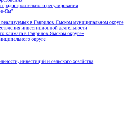
 градостроительного регулирования
ов-Ям"
еализуемых в Гаврилов-Ямском муниципальном округе
ествления инвестиционной деятельности
о климата в Гаврилов-Ямском округе»
ниципального округе
льности, инвестиций и сельского хозяйства