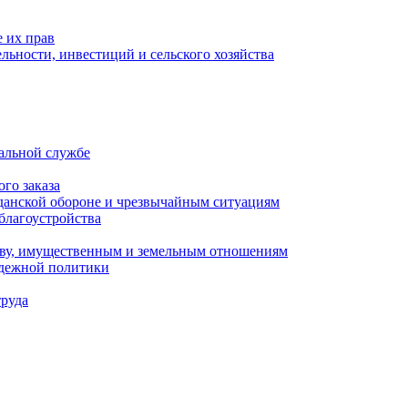
 их прав
льности, инвестиций и сельского хозяйства
альной службе
го заказа
данской обороне и чрезвычайным ситуациям
благоустройства
ству, имущественным и земельным отношениям
одежной политики
труда