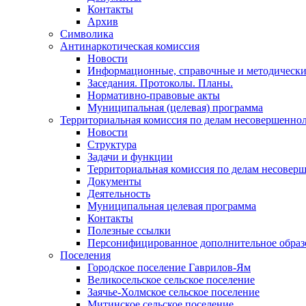
Контакты
Архив
Символика
Антинаркотическая комиссия
Новости
Информационные, справочные и методически
Заседания. Протоколы. Планы.
Нормативно-правовые акты
Муниципальная (целевая) программа
Территориальная комиссия по делам несовершеннол
Новости
Структура
Задачи и функции
Территориальная комиссия по делам несовер
Документы
Деятельность
Муниципальная целевая программа
Контакты
Полезные ссылки
Персонифицированное дополнительное образ
Поселения
Городское поселение Гаврилов-Ям
Великосельское сельское поселение
Заячье-Холмское сельское поселение
Митинское сельское поселение