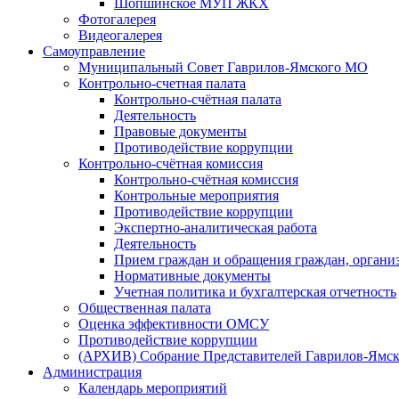
Шопшинское МУП ЖКХ
Фотогалерея
Видеогалерея
Самоуправление
Муниципальный Совет Гаврилов-Ямского МО
Контрольно-счетная палата
Контрольно-счётная палата
Деятельность
Правовые документы
Противодействие коррупции
Контрольно-счётная комиссия
Контрольно-счётная комиссия
Контрольные мероприятия
Противодействие коррупции
Экспертно-аналитическая работа
Деятельность
Прием граждан и обращения граждан, органи
Нормативные документы
Учетная политика и бухгалтерская отчетность
Общественная палата
Оценка эффективности ОМСУ
Противодействие коррупции
(АРХИВ) Собрание Представителей Гаврилов-Ямск
Администрация
Календарь мероприятий