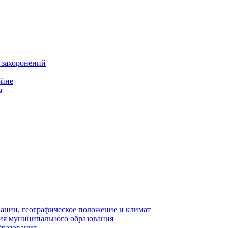
 захоронений
ойне
ы
нии, географическое положение и климат
ия муниципального образования
бразования