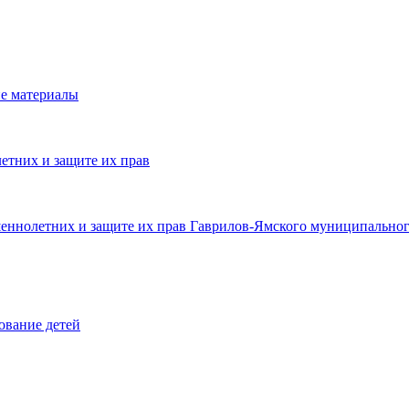
е материалы
етних и защите их прав
шеннолетних и защите их прав Гаврилов-Ямского муниципальног
ование детей