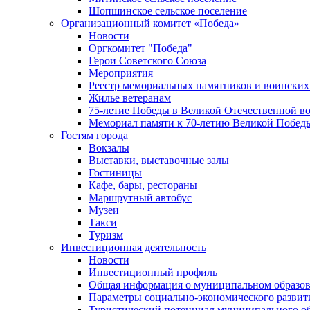
Шопшинское сельское поселение
Организационный комитет «Победа»
Новости
Оргкомитет "Победа"
Герои Советского Союза
Мероприятия
Реестр мемориальных памятников и воинских
Жилье ветеранам
75-летие Победы в Великой Отечественной в
Мемориал памяти к 70-летию Великой Побед
Гостям города
Вокзалы
Выставки, выставочные залы
Гостиницы
Кафе, бары, рестораны
Маршрутный автобус
Музеи
Такси
Туризм
Инвестиционная деятельность
Новости
Инвестиционный профиль
Общая информация о муниципальном образова
Параметры социально-экономического развит
Туристический потенциал муниципального о