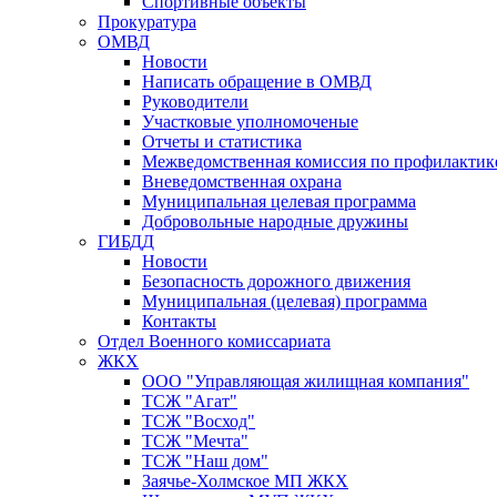
Спортивные объекты
Прокуратура
ОМВД
Новости
Написать обращение в ОМВД
Руководители
Участковые уполномоченые
Отчеты и статистика
Межведомственная комиссия по профилактик
Вневедомственная охрана
Муниципальная целевая программа
Добровольные народные дружины
ГИБДД
Новости
Безопасность дорожного движения
Муниципальная (целевая) программа
Контакты
Отдел Военного комиссариата
ЖКХ
ООО "Управляющая жилищная компания"
ТСЖ "Агат"
ТСЖ "Восход"
ТСЖ "Мечта"
ТСЖ "Наш дом"
Заячье-Холмское МП ЖКХ