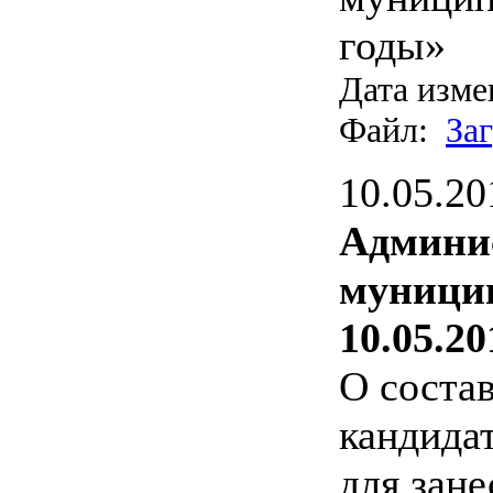
годы»
Дата изме
Файл:
За
10.05.20
Админи
муницип
10.05.20
О соста
кандида
для зане