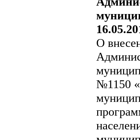
Админи
муницип
16.05.20
О внесе
Админис
муницип
№1150 «
муницип
програм
населен
муницип