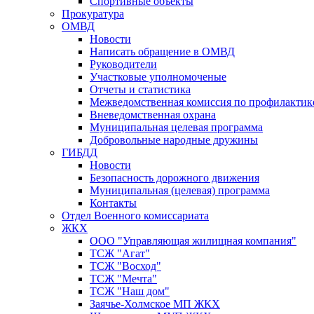
Спортивные объекты
Прокуратура
ОМВД
Новости
Написать обращение в ОМВД
Руководители
Участковые уполномоченые
Отчеты и статистика
Межведомственная комиссия по профилактик
Вневедомственная охрана
Муниципальная целевая программа
Добровольные народные дружины
ГИБДД
Новости
Безопасность дорожного движения
Муниципальная (целевая) программа
Контакты
Отдел Военного комиссариата
ЖКХ
ООО "Управляющая жилищная компания"
ТСЖ "Агат"
ТСЖ "Восход"
ТСЖ "Мечта"
ТСЖ "Наш дом"
Заячье-Холмское МП ЖКХ