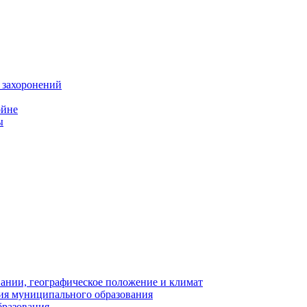
 захоронений
ойне
ы
нии, географическое положение и климат
ия муниципального образования
бразования