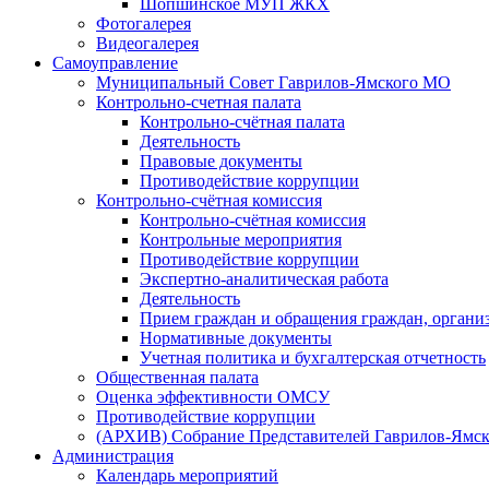
Шопшинское МУП ЖКХ
Фотогалерея
Видеогалерея
Самоуправление
Муниципальный Совет Гаврилов-Ямского МО
Контрольно-счетная палата
Контрольно-счётная палата
Деятельность
Правовые документы
Противодействие коррупции
Контрольно-счётная комиссия
Контрольно-счётная комиссия
Контрольные мероприятия
Противодействие коррупции
Экспертно-аналитическая работа
Деятельность
Прием граждан и обращения граждан, органи
Нормативные документы
Учетная политика и бухгалтерская отчетность
Общественная палата
Оценка эффективности ОМСУ
Противодействие коррупции
(АРХИВ) Собрание Представителей Гаврилов-Ямск
Администрация
Календарь мероприятий