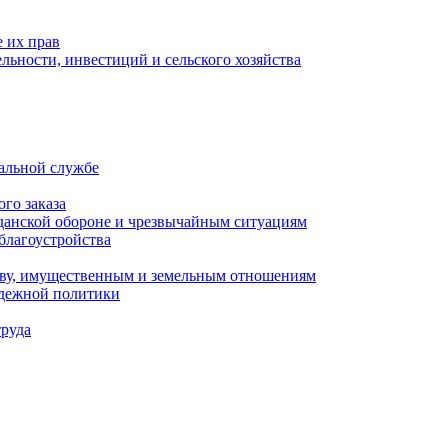
 их прав
льности, инвестиций и сельского хозяйства
альной службе
го заказа
данской обороне и чрезвычайным ситуациям
благоустройства
ству, имущественным и земельным отношениям
одежной политики
труда