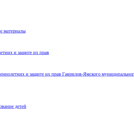
е материалы
етних и защите их прав
шеннолетних и защите их прав Гаврилов-Ямского муниципальног
ование детей