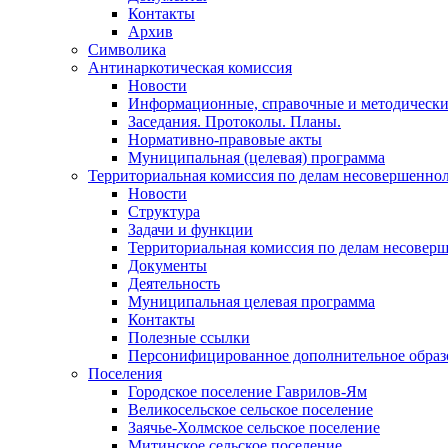
Контакты
Архив
Символика
Антинаркотическая комиссия
Новости
Информационные, справочные и методически
Заседания. Протоколы. Планы.
Нормативно-правовые акты
Муниципальная (целевая) программа
Территориальная комиссия по делам несовершеннол
Новости
Структура
Задачи и функции
Территориальная комиссия по делам несовер
Документы
Деятельность
Муниципальная целевая программа
Контакты
Полезные ссылки
Персонифицированное дополнительное образ
Поселения
Городское поселение Гаврилов-Ям
Великосельское сельское поселение
Заячье-Холмское сельское поселение
Митинское сельское поселение