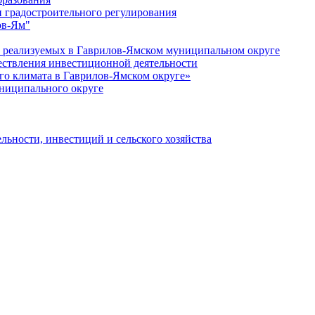
 градостроительного регулирования
ов-Ям"
еализуемых в Гаврилов-Ямском муниципальном округе
ествления инвестиционной деятельности
о климата в Гаврилов-Ямском округе»
ниципального округе
льности, инвестиций и сельского хозяйства