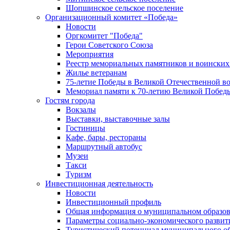
Шопшинское сельское поселение
Организационный комитет «Победа»
Новости
Оргкомитет "Победа"
Герои Советского Союза
Мероприятия
Реестр мемориальных памятников и воинских
Жилье ветеранам
75-летие Победы в Великой Отечественной в
Мемориал памяти к 70-летию Великой Побед
Гостям города
Вокзалы
Выставки, выставочные залы
Гостиницы
Кафе, бары, рестораны
Маршрутный автобус
Музеи
Такси
Туризм
Инвестиционная деятельность
Новости
Инвестиционный профиль
Общая информация о муниципальном образова
Параметры социально-экономического развит
Туристический потенциал муниципального о